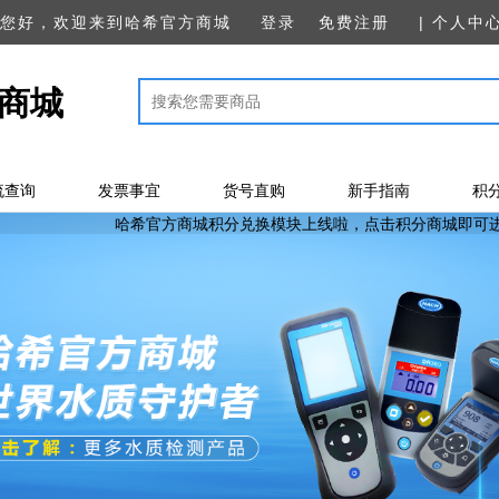
您好，欢迎来到哈希官方商城
登录
免费注册
| 个人中
商城
流查询
发票事宜
货号直购
新手指南
积
哈希官方商城积分兑换模块上线啦，点击积分商城即可进入积分