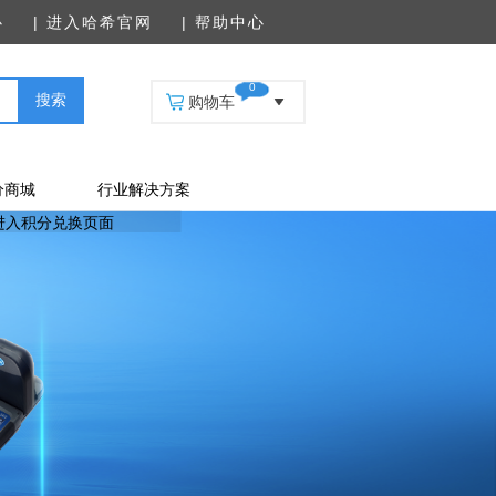
心
| 进入哈希官网
| 帮助中心
0
购物车
分商城
行业解决方案
兑换页面