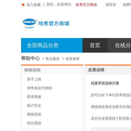
您好，欢迎来到

加入收藏
请登录
免费
哈希官方商城
哈
希
官
全部商品分类
首页
在线分
方
商
城
帮助中心
>
售后服务
>
发票保障
购物指南
发票保障
新手上路
结算界面选择开票
销售条款与细则
您可以在下单结算界面选择
联系客服
账户安全
增值税发票必须要先在我
购物流程
若后补发票请线下联系客
积分规则