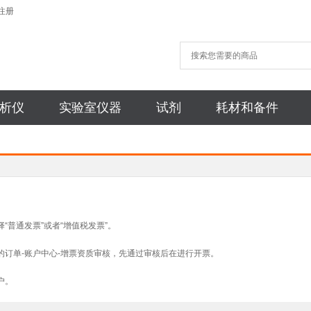
注册
析仪
实验室仪器
试剂
耗材和备件
“普通发票”或者“增值税发票”。
的订单
-
账户中心
-
增票资质审核，先通过审核后在进行开票。
户。