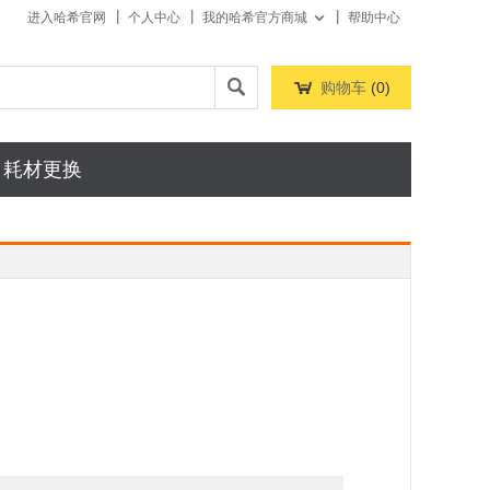
进入哈希官网
个人中心
我的哈希官方商城
帮助中心



购物车
(
0
)
耗材更换