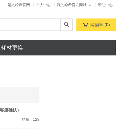
进入哈希官网
个人中心
我的哈希官方商城
帮助中心



购物车
(
0
)
耗材更换
客服确认）
销量：128