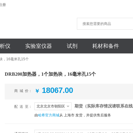
注册
析仪
实验室仪器
试剂
耗材和备件
块，16毫米孔15个
DRB200加热器，1个加热块，16毫米孔15个
18067.00
￥
商 城 价
：
期货（实际库存情况请联系在线
北京北京市朝阳区
配 送 至
：
由
哈希官方商城
从 上海市 发货，并提供售后服务