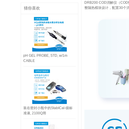
DRB200 COD消解仪（
整隔热模块设计，配置30个
猜你喜欢
pH GEL PROBE, STD, w/1m
CABLE
装在密封小瓶中的StabICal-级标
准液, 2100Q用