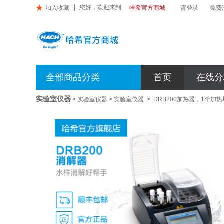
您好，欢迎来到

加入收藏
请登录
免费
哈希官方商城
哈
希
官
全部商品分类
首页
在线分
方
商
实验室仪器
城
>
实验室仪器
>
实验室仪器
>
DRB200加热器，1个加热
DRB200(CN)
反
应
器，
双
加
热
块
(9x16/6x16+9x16/6x16)