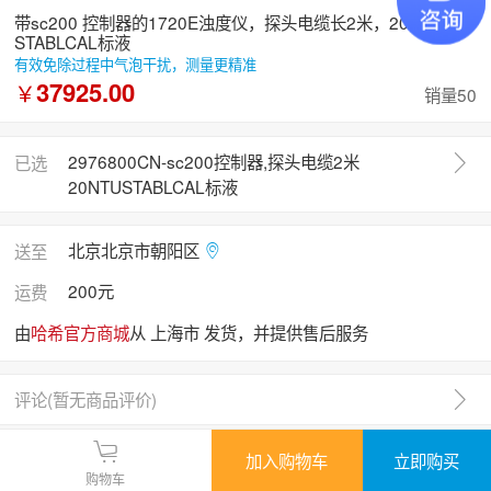
带sc200 控制器的1720E浊度仪，探头电缆长2米，20NTU的
STABLCAL标液
有效免除过程中气泡干扰，测量更精准
37925.00
￥
销量50
2976800CN-sc200控制器,探头电缆2米
已选
20NTUSTABLCAL标液
北京北京市朝阳区
送至
200元
运费
由
哈希官方商城
从 上海市 发货，并提供售后服务
评论(
暂无商品评价
)
加入购物车
立即购买
商品介绍
购物车