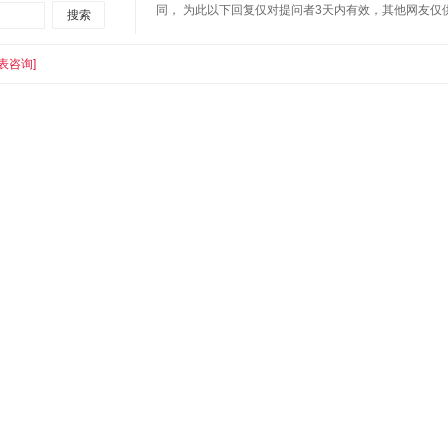
同， 为此以下回复仅对提问者3天内有效，其他网友
表咨询]