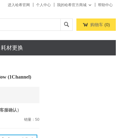
进入哈希官网
个人中心
我的哈希官方商城
帮助中心



购物车
(
0
)
耗材更换
flow (1Channel)
客服确认）
销量：50