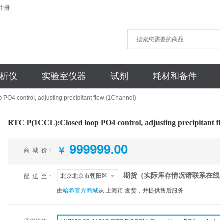
注册
析仪
实验室仪器
试剂
耗材和备件
PO4 control, adjusting precipitant flow (1Channel)
RTC P(1CCL):Closed loop PO4 control, adjusting precipitant 
999999.00
￥
商 城 价
：
期货（实际库存情况请联系在线
北京北京市朝阳区
配 送 至
：
由
哈希官方商城
从 上海市 发货，并提供售后服务