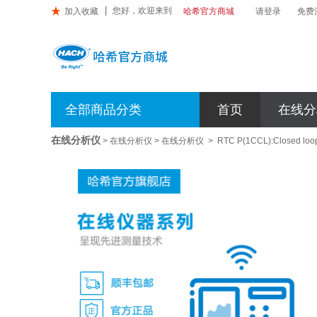
您好，欢迎来到

加入收藏
请登录
免费
哈希官方商城
哈
希
官
全部商品分类
首页
在线分
方
商
在线分析仪
城
>
在线分析仪
>
在线分析仪
>
RTC P(1CCL):Closed loop 
RTC
P(1CCL):Closed
loop
PO4
control,
adjusting
precipitant
flow
(1Channel)