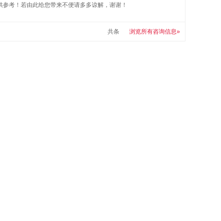
仅供参考！若由此给您带来不便请多多谅解，谢谢！
共
条
浏览所有咨询信息»